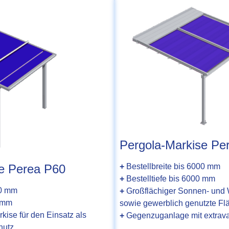
Pergola-Markise Pe
+
Bestellbreite bis 6000 mm
e Perea P60
+
Bestelltiefe bis 6000 mm
00 mm
+
Großflächiger Sonnen- und W
0 mm
sowie gewerblich genutzte Fl
kise für den Einsatz als
+
Gegenzuganlage mit extrava
hutz