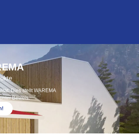
REMA
dukte
lität. Dies stellt WAREMA
 unter Beweis.
n!