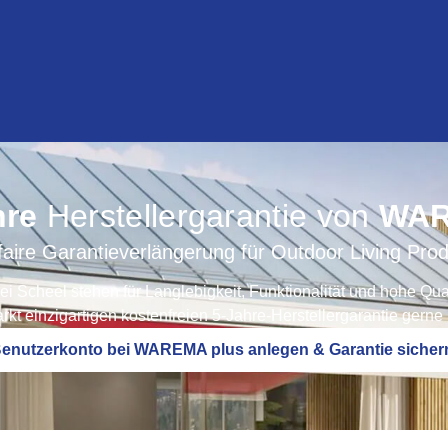
hre
Herstellergarantie von
WA
faire Garantieverlängerung für Outdoor Living Pro
Scheel stehen für Langlebigkeit, Funktionalität und hohe Qua
rkt einzigartigen kostenfreien 5-Jahre-Herstellergarantie gerne
enutzerkonto bei WAREMA plus anlegen & Garantie sicher