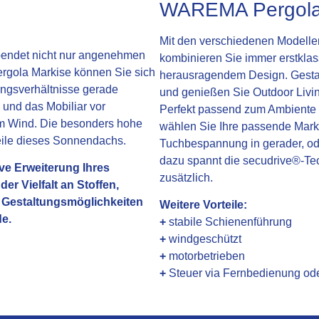
WAREMA Pergola
Mit den verschiedenen Modelle
endet nicht nur angenehmen
kombinieren Sie immer erstklas
ergola Markise können Sie sich
herausragendem Design. Gestalt
rungsverhältnisse gerade
und genießen Sie Outdoor Living
 und das Mobiliar vor
Perfekt passend zum Ambiente I
m Wind. Die besonders hohe
wählen Sie Ihre passende Marki
rteile dieses Sonnendachs.
Tuchbespannung in gerader, od
dazu spannt die secudrive®-Tec
ive Erweiterung Ihres
zusätzlich.
r Vielfalt an Stoffen,
 Gestaltungsmöglichkeiten
Weitere Vorteile:
e.
+
stabile Schienenführung
+
windgeschützt
+
motorbetrieben
+
Steuer via Fernbedienung od