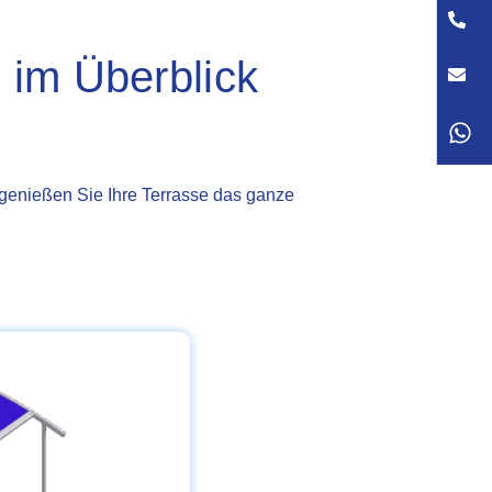
Dire
im Überblick
E-M
Nac
 genießen Sie Ihre Terrasse das ganze