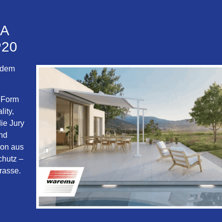
MA
P20
 dem
e Form
ity,
ie Jury
und
ion aus
chutz –
rrasse.