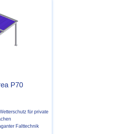
rea P70
etterschutz für private
ächen
ganter Falttechnik