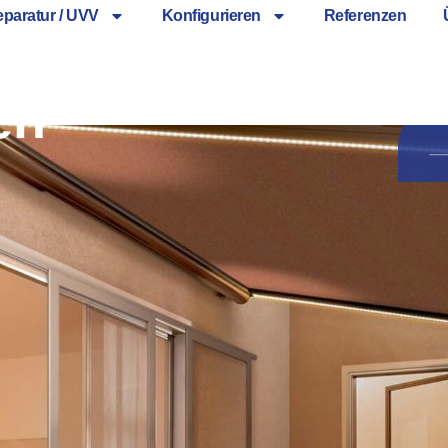
paratur / UVV
Konfigurieren
Referenzen
sen