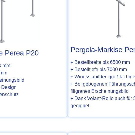
Pergola-Markise Pe
e Perea P20
+
Bestellbreite bis 6500 mm
00 mm
+
Bestelltiefe bis 7000 mm
0 mm
+
Windsstabilder, großflächig
heinungsbild
+
Bei gebogenen Führungssc
 Design
filigranes Erscheinungsbild
enschutz
+
Dank Volant-Rollo auch für
geeignet