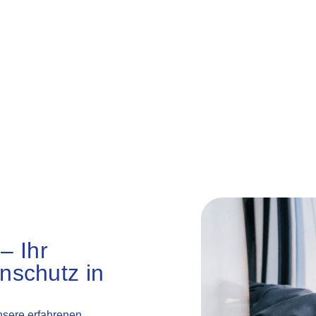
WAREMA climatronic®
– Ihr
nschutz in
sere erfahrenen