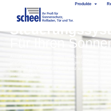
Produkte
Re
Steuerungssys
Für Ihren Sonne
Anstatt einzelne Komponenten von Hand zu öffnen und zu
gewünschte Position zu bringen, sorgen clevere Steueru
Sicherheit und Komfort, als auch ganz automatisch für da
jeder Tageszeit.