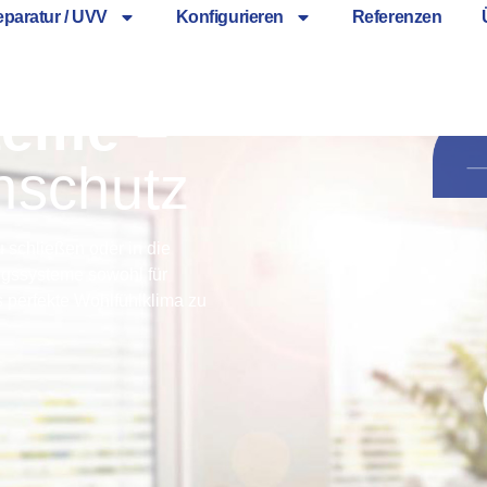
paratur / UVV
Konfigurieren
Referenzen
teme –
nschutz
 schließen oder in die
ngssysteme sowohl für
s perfekte Wohlfühlklima zu