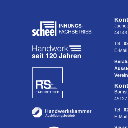
Kont
Juchos
44143
Tel.:
0
E-Mail
Beratu
Ausst
Verei
Kont
Bornst
45127
Tel.:
0
E-Mail
Sie sc