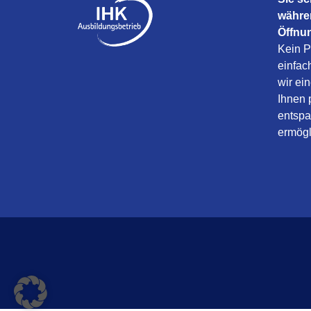
währe
Öffnu
Kein P
einfac
wir ei
Ihnen 
entspa
ermögl