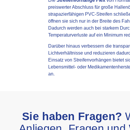
Die
Streifenvorhänge Flex
von Hörman
preiswerter Abschluss für große Hallen
strapazierfähigen PVC-Streifen schlie
öffnen sie sich nur in der Breite des F
Dadurch werden auch bei starkem Durc
Temperaturverluste auf ein Minimum red
Darüber hinaus verbessern die transpa
Lichtverhältnisse und reduzieren dadur
Einsatz von Streifenvorhängen bietet sic
Lebensmittel- oder Medikamentenherste
an.
Sie haben Fragen?
W
Anliegen, Fragen und