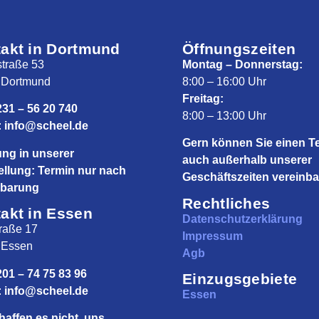
akt in Dortmund
Öffnungszeiten
traße 53
Montag – Donnerstag:
 Dortmund
8:00 – 16:00 Uhr
Freitag:
231 – 56 20 740
8:00 – 13:00 Uhr
:
info@scheel.de
Gern können Sie einen T
ng in unserer
auch außerhalb unserer
ellung: Termin nur nach
Geschäftszeiten vereinba
nbarung
Rechtliches
akt in Essen
Datenschutzerklärung
raße 17
Impressum
 Essen
Agb
201 – 74 75 83 96
Einzugsgebiete
:
info@scheel.de
Essen
haffen es nicht, uns