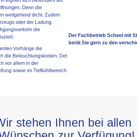
n eignen sich besonders als
öffnungen. Denn die
ßen weitgehend dicht. Zudem
ahrzeugs oder der Ladung.
hgangsverkehr die
Der Fachbetrieb Scheel mit 
uziert.
berät Sie gern zu den versc
renten Vorhänge die
ch die Beleuchtungskosten. Der
h vor allem in der
llung sowie im Tiefkühlbereich
ir stehen Ihnen bei allen
 Wünschen zur Verfügung!